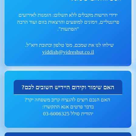
ידידי הרשות מקבלים ללא תשלום: הזמנות לאירועים
פרונטליים, זימונים למופעים והרצאות בזום ועוד הרבה
"הפתעות".
שילחו לנו את שמכם, מס' טלפון וכתובת דוא"ל.
yiddish@yidreshut.co.il
האם שימור וקידום היידיש חשובים לכם?
האם הנכם רוצים להנציח קרוב משפחה יקר?
בדבר פרטים אנא התקשרו:
יהודית סולל 03-6006325