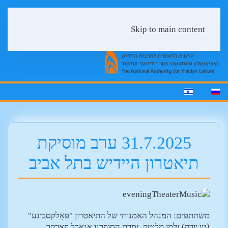
Skip to main content
31.7.2025 ערב מוסיקת
תיאטרון היידיש בתל אביב
משתתפים: המנהל האמנותי של התיאטרון "פֿאָלקסבינע"
(ניו יורק) זלמן מלוטק, זמרת הסופרנו אנאבל פארקר