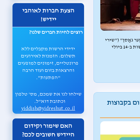
הצעת חברות לאוהבי
יידיש!
רוצים להיות חברים שלנו?
ער גאַסן" ("שירי
יידיש מרחובות ניו יורק") שהתקיים בתמיכת הרשות ב-14 ביולי
ידידי הרשות מקבלים ללא
תשלום: הזמנות לאירועים
פרונטליים, זימונים למופעים
והרצאות בזום ועוד הרבה
"הפתעות".
שילחו לנו את שמכם, מס' טלפון
וכתובת דוא"ל.
 בזום בקבוצות
yiddish@yidreshut.co.il
האם שימור וקידום
היידיש חשובים לכם?