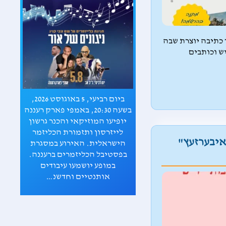
 כתיבה יוצרת שבה
יש וכותבים
ביום רביעי, 5 באוגוסט 2026,
"חולמות ומגשימות" - סדרת
עה 20:30, באמפי פארק רעננה
הרצאות על נשים בעולם היהודי
יקאי והכנר גרשון
המודרני תיערך מנובמבר 2026 עד
ותזמורת הכליזמר
מרץ 2027 בבית שלום עליכם (רח'
 "איבערזעץ"
 האירוע במסגרת
ברקוביץ' 2, תל אביב).
ליזמרים ברעננה.
ושמעו עיבודים
יים וחדשנ…