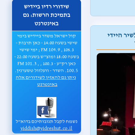
שידורי רדיו ביידיש
בתמיכת הרשות: גם
באינטרנט
 לשיר היידי
קול ישראל משדר ביידיש בימי
שישי בשעה 14:00 - כאן תרבות -
105.3 , FM 104.9 ; ימי שישי
בשעה 18:00 ומוצ"ש בשעה 22:00 -
כאן רק"ע - 100.3 , FM 101.3 ,
100.5. השדר - וועלוול טשערנין.
ניתן גם להאזין לשידורים אלה
באינטרנט
נשמח לקבל תגובותיכם בדוא"ל
yiddish@yidreshut.co.il