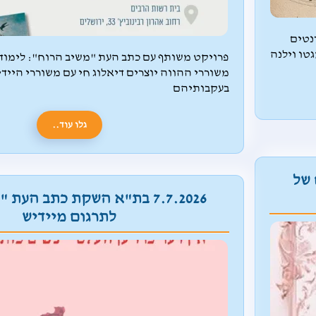
נטים
טו וילנה
פרויקט משותף עם כתב העת "משיב הרוח": לימוד
משוררי ההווה יוצרים דיאלוג חי עם משוררי הייד
בעקבותיהם
גלו עוד..
בש
יופיעו המוז
ם של
לייזרסון 
7.7.2026 בת"א השקת כתב העת
הישראלית.
לתרגום מיידיש
בפסטיבל הכ
במופע י
אותנט