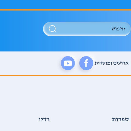
ארועים ומוסדות
, מודפסים ומקוונים
 סוצקבר, נחמה ליפשיץ , חוה שלברשטיין
פרץ, רבקה בסמן בן-חיים, מנדלי מוכר ספרים
רדיו
מילונים