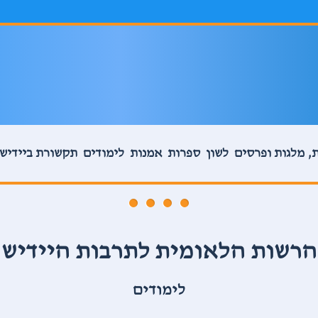
, מלגות ופרסים
לשון
ספרות
אמנות
לימודים
תקשורת ביידיש
יידיש קמה לפני כ-1200 שנה בשטח שמהווה כיום מערב גרמניה, גבול צרפת
אוסף עשיר של מילוני יידיש
איציק מאנגר, בשביס זינגר, אברהם
שלום עליכם, קדיה מולודובסקי, י. ל. 
הרשות הלאומית לתרבות היידיש
ספרות