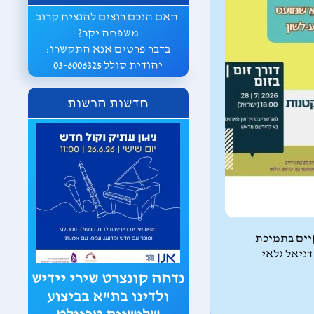
האם הנכם רוצים להנציח קרוב
משפחה יקר?
בדבר פרטים אנא התקשרו:
יהודית סולל 03-6006325
חדשות הרשות
תמונה מהקונצרט של חן
לקס בהרצליה במאי
יים בתמיכת
2026
רט שירי יידיש
הופעה מוצלחת במיוחד של
הזמרת חן לקס בליווי הפסנתרן
בת"א בביצוע
יובל חן בן ארי התקיימה בחסות