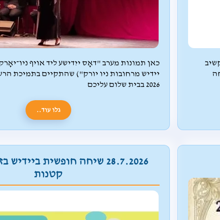
שלנו נקשיב
כאן תמונות מערב "דאָס ייִדישע ליד אויף ניו־יאָרק
ה
2026 בבית שלום עליכם
גלו עוד..
28.7.2026 שיחה חופשית ביידיש
קטנות