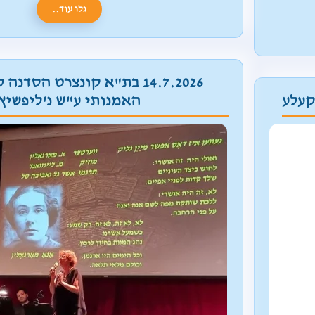
גלו עוד..
14.7.2026 בת"א קונצרט הסדנה
קעלע
האמנותי ע"ש נ'ליפשיץ