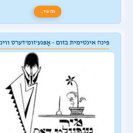
גלו עוד..
פינה אינטימית בזום - אָפּגע'זומ'דערט ווינ