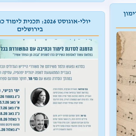
שלישי
רימון
לצערנו, נ
יולי-אוגוסט 2026: תכנית ל
שלישיית ט
בירושלים
בש
היהודי"
יתפרסם
באמפי פא
גרשון