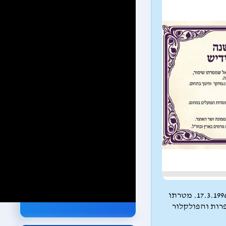
חוק הרשות הלאומית לתרבות היידיש פורסם ב-17.3.1996. מטרתו
רות והפולקלור