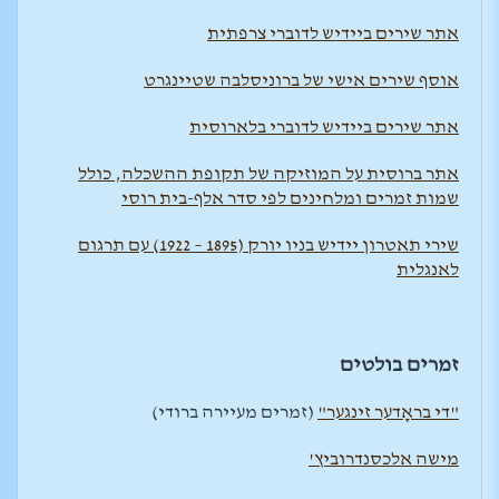
אתר שירים ביידיש לדוברי צרפתית
אוסף שירים אישי של ברוניסלבה שטיינגרט
אתר שירים ביידיש לדוברי בלארוסית
אתר ברוסית על המוזיקה של תקופת ההשכלה, כולל
שמות זמרים ומלחינים לפי סדר אלף-בית רוסי
שירי תאטרון יידיש בניו יורק (1895 – 1922) עם תרגום
לאנגלית
זמרים בולטים
"די בראָדער זינגער"
(זמרים מעיירה ברודי)
מישה אלכסנדרוביץ'