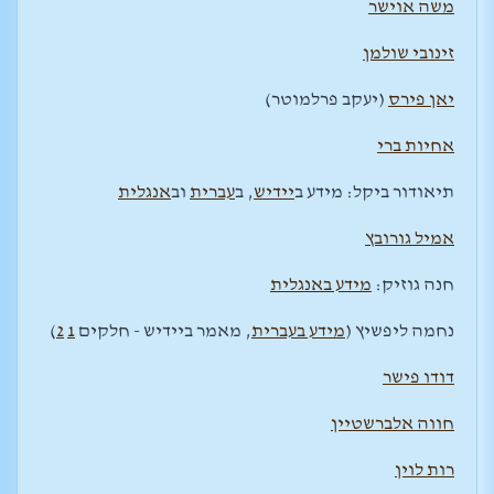
משה אוישר
זינובי שולמן
יאן פירס
(יעקב פרלמוטר)
אחיות ברי
תיאודור ביקל: מידע ב
יידיש
, ב
עברית
וב
אנגלית
אמיל גורובץ
חנה גוזיק:
מידע באנגלית
נחמה ליפשיץ (
מידע ב
עברית
, מאמר ביידיש - חלקים
1
2
)
דודו פישר
חווה אלברשטיין
רות לוין