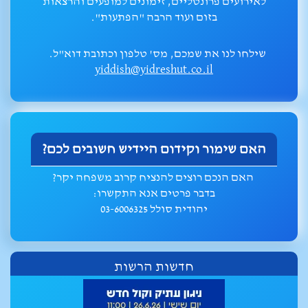
לאירועים פרונטליים, זימונים למופעים והרצאות
בזום ועוד הרבה "הפתעות".
שילחו לנו את שמכם, מס' טלפון וכתובת דוא"ל.
yiddish@yidreshut.co.il
האם שימור וקידום היידיש חשובים לכם?
האם הנכם רוצים להנציח קרוב משפחה יקר?
בדבר פרטים אנא התקשרו:
יהודית סולל 03-6006325
חדשות הרשות