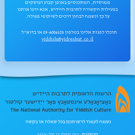
ממוסדת, המתכנסים באופן קבוע ועוסקים
בפעילות הקשורה לתרבות היידיש, אנא ידעו אותנו
על כך ונשמח לבחון דרכים לשיתופי פעולה.
תוכלו לפנות אלינו בטלפון 03-6006325 או בדוא"ל
yiddish@yidreshut.co.il
נשמח לעמוד לרשותכם בכל שאלה או בקשה
הכתובת
: רח' קפלן 17 תל-אביב