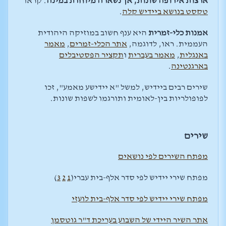
ארצות אירופה שונות, אך נשארה מיוחדת במינה
. קראו
טקסט בנושא ביידיש קלה
.
אמנות כלי-זמרית
היא ענף חשוב במוזיקה היהודית
העממית. ראו, לדוגמה,
אתר הכלי-זמרים
,
מאמר
באנגלית
,
מאמר בעברית
ו
תקציר הפסטיבלים
בארגנטינה
.
שירים רבים ביידיש, למשל "א יידישע מאמע", זכו
לפופולריות בין-לאומית ותורגמו לשפות שונות.
שירים
מפתח השירים לפי נושאים
מפתח שירי יידיש לפי סדר אלף-בית עברי
(
1
2
3
)
מפתח שירי יידיש לפי סדר אלף-בית לועזי
אתר השיר היידי של השבוע בעריכת ד"ר גוטסמן