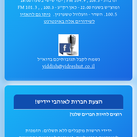
תרבות - 105.3 , FM 104.9 ; ימי שישי בשעה 18:00
ומוצ"ש בשעה 22:00 - כאן רק"ע - 100.3 , FM 101.3 ,
100.5. השדר - וועלוול טשערנין.
ניתן גם להאזין
לשידורים אלה באינטרנט
נשמח לקבל תגובותיכם בדוא"ל
yiddish@yidreshut.co.il
הצעת חברות לאוהבי יידיש!
רוצים להיות חברים שלנו?
ידידי הרשות מקבלים ללא תשלום: הזמנות